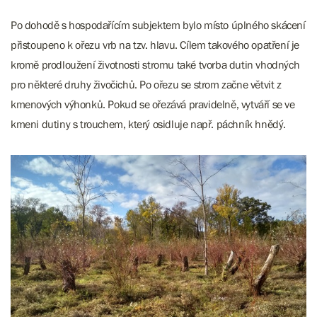
Po dohodě s hospodařícím subjektem bylo místo úplného skácení
přistoupeno k ořezu vrb na tzv. hlavu. Cílem takového opatření je
kromě prodloužení životnosti stromu také tvorba dutin vhodných
pro některé druhy živočichů. Po ořezu se strom začne větvit z
kmenových výhonků. Pokud se ořezává pravidelně, vytváří se ve
kmeni dutiny s trouchem, který osidluje např. páchník hnědý.