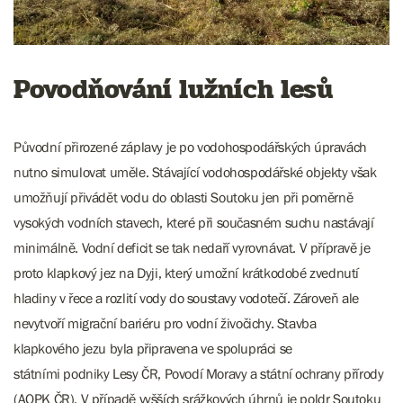
Povodňování lužních lesů
Původní přirozené záplavy je po vodohospodářských úpravách
nutno simulovat uměle. Stávající vodohospodářské objekty však
umožňují přivádět vodu do oblasti Soutoku jen při poměrně
vysokých vodních stavech, které při současném suchu nastávají
minimálně. Vodní deficit se tak nedaří vyrovnávat. V přípravě je
proto klapkový jez na Dyji, který umožní krátkodobé zvednutí
hladiny v řece a rozlití vody do soustavy vodotečí. Zároveň ale
nevytvoří migrační bariéru pro vodní živočichy. Stavba
klapkového jezu byla připravena ve spolupráci se
státními podniky Lesy ČR, Povodí Moravy a státní ochrany přírody
(AOPK ČR). V případě vyšších srážkových úhrnů je poldr Soutoku