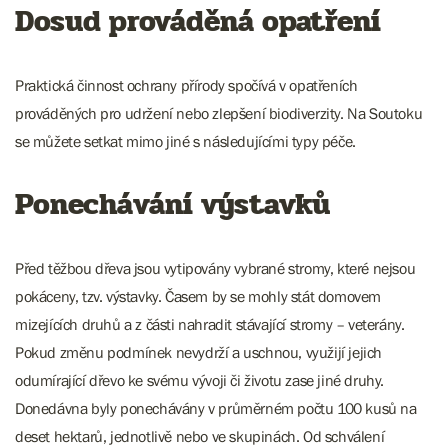
Dosud prováděná opatření
Praktická činnost ochrany přírody spočívá v opatřeních
prováděných pro udržení nebo zlepšení biodiverzity. Na Soutoku
se můžete setkat mimo jiné s následujícími typy péče.
Ponechávání výstavků
Před těžbou dřeva jsou vytipovány vybrané stromy, které nejsou
pokáceny, tzv. výstavky. Časem by se mohly stát domovem
mizejících druhů a z části nahradit stávající stromy – veterány.
Pokud změnu podmínek nevydrží a uschnou, využijí jejich
odumírající dřevo ke svému vývoji či životu zase jiné druhy.
Donedávna byly ponechávány v průměrném počtu 100 kusů na
deset hektarů, jednotlivě nebo ve skupinách. Od schválení