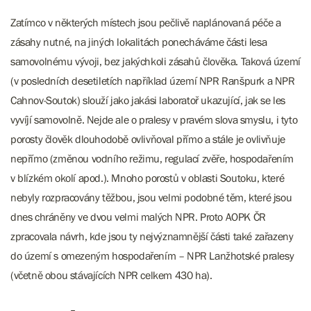
Zatímco v některých místech jsou pečlivě naplánovaná péče a
zásahy nutné, na jiných lokalitách ponecháváme části lesa
samovolnému vývoji, bez jakýchkoli zásahů člověka. Taková území
(v posledních desetiletích například území NPR Ranšpurk a NPR
Cahnov-Soutok) slouží jako jakási laboratoř ukazující, jak se les
vyvíjí samovolně. Nejde ale o pralesy v pravém slova smyslu, i tyto
porosty člověk dlouhodobě ovlivňoval přímo a stále je ovlivňuje
nepřímo (změnou vodního režimu, regulací zvěře, hospodařením
v blízkém okolí apod.). Mnoho porostů v oblasti Soutoku, které
nebyly rozpracovány těžbou, jsou velmi podobné těm, které jsou
dnes chráněny ve dvou velmi malých NPR. Proto AOPK ČR
zpracovala návrh, kde jsou ty nejvýznamnější části také zařazeny
do území s omezeným hospodařením – NPR Lanžhotské pralesy
(včetně obou stávajících NPR celkem 430 ha).