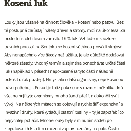
Kosení luk
Louky jsou vázané na činnost člověka – kosení nebo pastvu. Bez
té postupně zarůstají nálety dřevin a stromy, mizí na úkor lesa. Za
poslední století lesem zarostlo 15 % luk. Vzhledem k rozloze
travních porostů na Soutoku se kosení většinou provádí strojově.
Aby nenapáchalo více škody než užitku, je ale důležité dodržovat
některé zásady: vhodný termín a zejména ponechávat určité části
luk (například v pásech) nepokosené (a tyto části následně
pokosit o rok později). Hmyz, ale i další organismy, nepokosenou
trávu potřebují . Pokud je totiž pokoseno v rozmezí několika dnů
vše, nemají tyto organismy mnoho šancí přežít a dokončit svůj
vývoj. Na některých místech se objevují a rychle šíří expanzivní a
invazivní druhy, které vytlačují ostatní rostliny – ty je zapotřebí co
nejrychleji potlačit. Mnohé louky byly v minulém století po
zregulování řek, a tím omezení záplav, rozorány na pole. Často