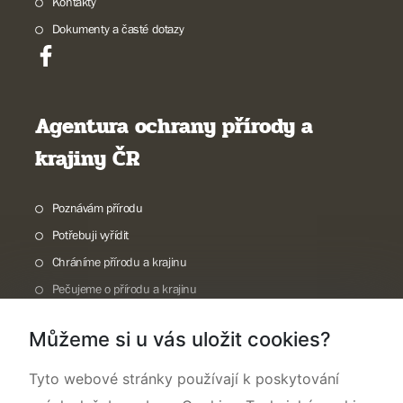
Kontakty
Dokumenty a časté dotazy
Agentura ochrany přírody a
krajiny ČR
Poznávám přírodu
Potřebuji vyřídit
Chráníme přírodu a krajinu
Pečujeme o přírodu a krajinu
Dokumentujeme přírodu
Můžeme si u vás uložit cookies?
O nás
Tyto webové stránky používají k poskytování