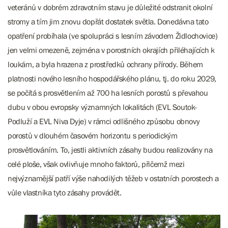
veteránů v dobrém zdravotním stavu je důležité odstranit okolní
stromy a tím jim znovu dopřát dostatek světla. Donedávna tato
opatření probíhala (ve spolupráci s lesním závodem Židlochovice)
jen velmi omezeně, zejména v porostních okrajích přiléhajících k
loukám, a byla hrazena z prostředků ochrany přírody. Během
platnosti nového lesního hospodářského plánu, tj. do roku 2029,
se počítá s prosvětlením až 700 ha lesních porostů s převahou
dubu v obou evropsky významných lokalitách (EVL Soutok-
Podluží a EVL Niva Dyje) v rámci odlišného způsobu obnovy
porostů v dlouhém časovém horizontu s periodickým
prosvětlováním. To, jestli aktivních zásahy budou realizovány na
celé ploše, však ovlivňuje mnoho faktorů, přičemž mezi
nejvýznamější patří výše nahodilých těžeb v ostatních porostech a
vůle vlastníka tyto zásahy provádět.