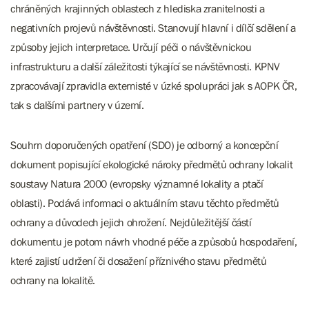
chráněných krajinných oblastech z hlediska zranitelnosti a
negativních projevů návštěvnosti. Stanovují hlavní i dílčí sdělení a
způsoby jejich interpretace. Určují péči o návštěvnickou
infrastrukturu a další záležitosti týkající se návštěvnosti. KPNV
zpracovávají zpravidla externisté v úzké spolupráci jak s AOPK ČR,
tak s dalšími partnery v území.
Souhrn doporučených opatření (SDO) je odborný a koncepční
dokument popisující ekologické nároky předmětů ochrany lokalit
soustavy Natura 2000 (evropsky významné lokality a ptačí
oblasti). Podává informaci o aktuálním stavu těchto předmětů
ochrany a důvodech jejich ohrožení. Nejdůležitější částí
dokumentu je potom návrh vhodné péče a způsobů hospodaření,
které zajistí udržení či dosažení příznivého stavu předmětů
ochrany na lokalitě.