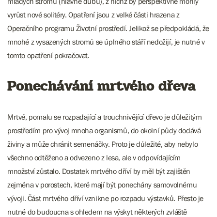
mladých stromů (hlavně dubů), z nichž by perspektivně mohly
vyrůst nové solitéry. Opatření jsou z velké části hrazena z
Operačního programu Životní prostředí. Jelikož se předpokládá, že
mnohé z vysazených stromů se úplného stáří nedožijí, je nutné v
tomto opatření pokračovat.
Ponechávání mrtvého dřeva
Mrtvé, pomalu se rozpadající a trouchnivějící dřevo je důležitým
prostředím pro vývoj mnoha organismů, do okolní půdy dodává
živiny a může chránit semenáčky. Proto je důležité, aby nebylo
všechno odtěženo a odvezeno z lesa, ale v odpovídajícím
množství zůstalo. Dostatek mrtvého dříví by měl být zajištěn
zejména v porostech, které mají být ponechány samovolnému
vývoji. Část mrtvého dříví vznikne po rozpadu výstavků. Přesto je
nutné do budoucna s ohledem na výskyt některých zvláště