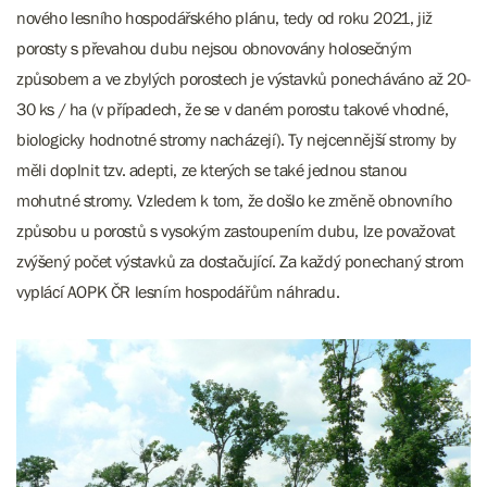
nového lesního hospodářského plánu, tedy od roku 2021, již
porosty s převahou dubu nejsou obnovovány holosečným
způsobem a ve zbylých porostech je výstavků ponecháváno až 20-
30 ks / ha (v případech, že se v daném porostu takové vhodné,
biologicky hodnotné stromy nacházejí). Ty nejcennější stromy by
měli doplnit tzv. adepti, ze kterých se také jednou stanou
mohutné stromy. Vzledem k tom, že došlo ke změně obnovního
způsobu u porostů s vysokým zastoupením dubu, lze považovat
zvýšený počet výstavků za dostačující. Za každý ponechaný strom
vyplácí AOPK ČR lesním hospodářům náhradu.