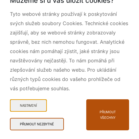
Můžeme si u vás uložit cookies?
O nás
Tyto webové stránky používají k poskytování
svých služeb soubory Cookies. Technické cookies
zajišťují, aby se webové stránky zobrazovaly
správně, bez nich nemohou fungovat. Analytické
cookies nám pomáhají zjistit, jaké stránky jsou
navštěvovány nejčastěji. To nám pomáhá při
zlepšování služeb našeho webu. Pro ukládání
různých typů cookies do vašeho prohlížeče od
vás potřebujeme souhlas.
Mapa webu
Prohlášení o přístupnosti
NASTAVENÍ
Cookies
PŘIJMOUT
VŠECHNY
Snadné čtení
PŘIJMOUT NEZBYTNÉ
© 2026 AOPK ČR