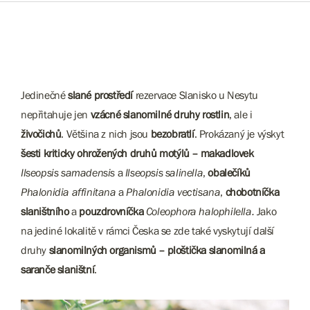
Jedinečné
slané prostředí
rezervace Slanisko u Nesytu
nepřitahuje jen
vzácné slanomilné druhy rostlin
, ale i
živočichů
. Většina z nich jsou
bezobratlí
. Prokázaný je výskyt
šesti kriticky ohrožených druhů motýlů – makadlovek
Ilseopsis samadensis
a
Ilseopsis salinella
,
obalečíků
Phalonidia affinitana
a
Phalonidia vectisana
,
chobotníčka
slaništního
a
pouzdrovníčka
Coleophora halophilella.
Jako
na jediné lokalitě v rámci Česka se zde také vyskytují další
druhy
slanomilných organismů – ploštička slanomilná a
saranče slaništní
.