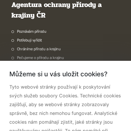
Agentura ochrany přírody a
krajiny ČR
Poznávám přírodu
Potřebuji vyřídit
Chráníme přírodu a krajinu
Pečujeme o přírodu a krajinu
Dokumentujeme přírodu
Můžeme si u vás uložit cookies?
O nás
Tyto webové stránky používají k poskytování
svých služeb soubory Cookies. Technické cookies
zajišťují, aby se webové stránky zobrazovaly
správně, bez nich nemohou fungovat. Analytické
cookies nám pomáhají zjistit, jaké stránky jsou
navštěvovány nejčastěji. To nám pomáhá při