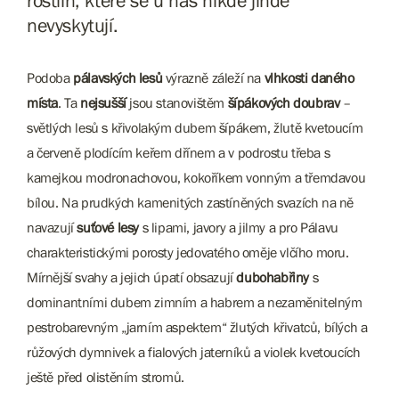
rostlin, které se u nás nikde jinde
nevyskytují.
Podoba
pálavských lesů
výrazně záleží na
vlhkosti daného
místa
. Ta
nejsušší
jsou stanovištěm
šípákových doubrav
–
světlých lesů s křivolakým dubem šípákem, žlutě kvetoucím
a červeně plodícím keřem dřínem a v podrostu třeba s
kamejkou modronachovou, kokoříkem vonným a třemdavou
bílou. Na prudkých kamenitých zastíněných svazích na ně
navazují
suťové lesy
s lipami, javory a jilmy a pro Pálavu
charakteristickými porosty jedovatého oměje vlčího moru.
Mírnější svahy a jejich úpatí obsazují
dubohabřiny
s
dominantními dubem zimním a habrem a nezaměnitelným
pestrobarevným „jarním aspektem“ žlutých křivatců, bílých a
růžových dymnivek a fialových jaterníků a violek kvetoucích
ještě před olistěním stromů.