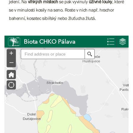
jelení. Na
vlhkých místech
se pak vyvinuly
úživné louky
, které
se v minulosti kosily na seno. Roste v nich např. hrachor
bahenní, kosatec sibiřský nebo žluťucha žlutá.