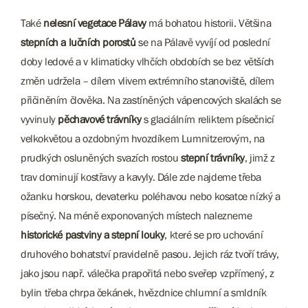
Také
nelesní vegetace Pálavy
má bohatou historii. Většina
stepních a lučních porostů
se na Pálavě vyvíjí od poslední
doby ledové a v klimaticky vlhčích obdobích se bez větších
změn udržela – dílem vlivem extrémního stanoviště, dílem
přičiněním člověka. Na zastíněných vápencových skalách se
vyvinuly
pěchavové trávníky
s glaciálním reliktem písečnicí
velkokvětou a ozdobným hvozdíkem Lumnitzerovým, na
prudkých osluněných svazích rostou
stepní trávníky
, jimž z
trav dominují kostřavy a kavyly. Dále zde najdeme třeba
ožanku horskou, devaterku poléhavou nebo kosatce nízký a
písečný. Na méně exponovaných místech nalezneme
historické pastviny a stepní louky
, které se pro uchování
druhového bohatství pravidelně pasou. Jejich ráz tvoří trávy,
jako jsou např. válečka prapořitá nebo sveřep vzpřímený, z
bylin třeba chrpa čekánek, hvězdnice chlumní a smldník