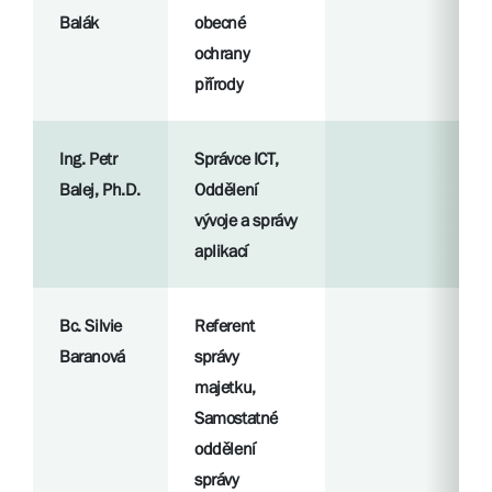
Balák
obecné
ochrany
přírody
Ing. Petr
Správce ICT,
Balej, Ph.D.
Oddělení
vývoje a správy
aplikací
Bc. Silvie
Referent
Baranová
správy
majetku,
Samostatné
oddělení
správy