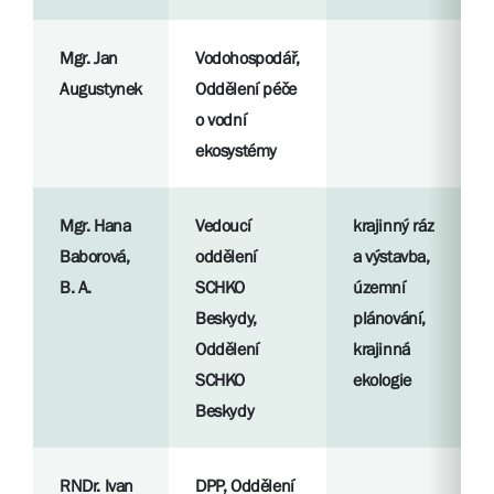
Mgr. Jan
Vodohospodář,
Augustynek
Oddělení péče
o vodní
ekosystémy
Mgr. Hana
Vedoucí
krajinný ráz
Baborová,
oddělení
a výstavba,
B. A.
SCHKO
územní
Beskydy,
plánování,
Oddělení
krajinná
SCHKO
ekologie
Beskydy
RNDr. Ivan
DPP, Oddělení