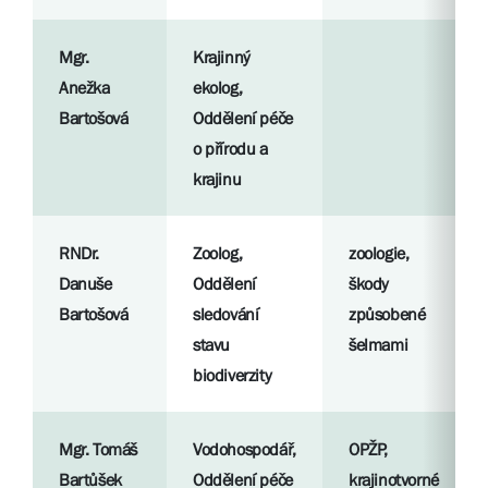
Mgr.
Krajinný
Anežka
ekolog,
Bartošová
Oddělení péče
o přírodu a
krajinu
RNDr.
Zoolog,
zoologie,
Danuše
Oddělení
škody
Bartošová
sledování
způsobené
stavu
šelmami
biodiverzity
Mgr. Tomáš
Vodohospodář,
OPŽP,
Bartůšek
Oddělení péče
krajinotvorné