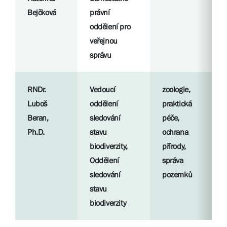
Bejčková
právní
oddělení pro
veřejnou
správu
RNDr.
Vedoucí
zoologie,
Luboš
oddělení
praktická
Beran,
sledování
péče,
Ph.D.
stavu
ochrana
biodiverzity,
přírody,
Oddělení
správa
sledování
pozemků
stavu
biodiverzity