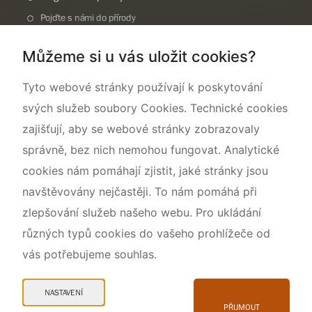
Pojďte s námi do přírody
Národní přírodní památka Lom ČSA
Můžeme si u vás uložit cookies?
Rok CHKO pod záštitou České komise pro UNESCO
Tyto webové stránky používají k poskytování
svých služeb soubory Cookies. Technické cookies
zajišťují, aby se webové stránky zobrazovaly
správně, bez nich nemohou fungovat. Analytické
cookies nám pomáhají zjistit, jaké stránky jsou
navštěvovány nejčastěji. To nám pomáhá při
zlepšování služeb našeho webu. Pro ukládání
různých typů cookies do vašeho prohlížeče od
vás potřebujeme souhlas.
Mapa webu
Prohlášení o přístupnosti
NASTAVENÍ
Cookies
PŘIJMOUT