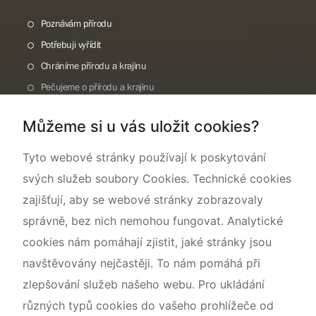
Poznávám přírodu
Potřebuji vyřídit
Chráníme přírodu a krajinu
Pečujeme o přírodu a krajinu
Dokumentujeme přírodu
Můžeme si u vás uložit cookies?
O nás
Tyto webové stránky používají k poskytování
svých služeb soubory Cookies. Technické cookies
zajišťují, aby se webové stránky zobrazovaly
správně, bez nich nemohou fungovat. Analytické
cookies nám pomáhají zjistit, jaké stránky jsou
navštěvovány nejčastěji. To nám pomáhá při
zlepšování služeb našeho webu. Pro ukládání
různých typů cookies do vašeho prohlížeče od