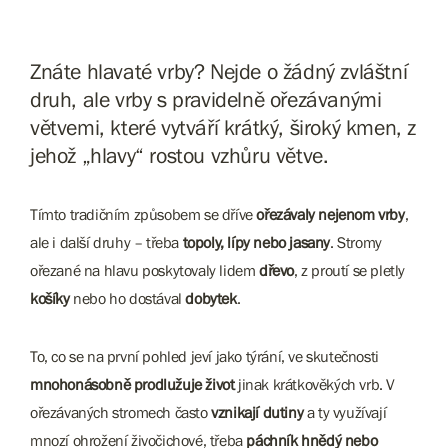
Znáte hlavaté vrby? Nejde o žádný zvláštní
druh, ale vrby s pravidelně ořezávanými
větvemi, které vytváří krátký, široký kmen, z
jehož „hlavy“ rostou vzhůru větve.
Tímto tradičním způsobem se dříve
ořezávaly nejenom vrby
,
ale i další druhy – třeba
topoly, lípy nebo jasany
. Stromy
ořezané na hlavu poskytovaly lidem
dřevo
, z proutí se pletly
košíky
nebo ho dostával
dobytek
.
To, co se na první pohled jeví jako týrání, ve skutečnosti
mnohonásobně prodlužuje život
jinak krátkověkých vrb. V
ořezávaných stromech často
vznikají dutiny
a ty využívají
mnozí ohrožení živočichové, třeba
páchník hnědý nebo