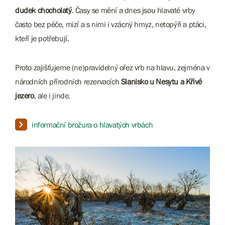
dudek chocholatý
. Časy se mění a dnes jsou hlavaté vrby
často bez péče, mizí a s nimi i vzácný hmyz, netopýři a ptáci,
kteří je potřebují.
Proto zajišťujeme (ne)pravidelný ořez vrb na hlavu, zejména v
národních přírodních rezervacích
Slanisko u Nesytu a Křivé
jezero
, ale i jinde.
informační brožura o hlavatých vrbách