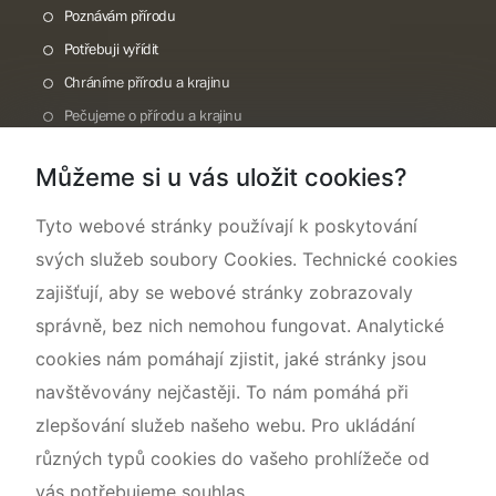
Poznávám přírodu
Potřebuji vyřídit
Chráníme přírodu a krajinu
Pečujeme o přírodu a krajinu
Dokumentujeme přírodu
Můžeme si u vás uložit cookies?
O nás
Tyto webové stránky používají k poskytování
svých služeb soubory Cookies. Technické cookies
zajišťují, aby se webové stránky zobrazovaly
správně, bez nich nemohou fungovat. Analytické
cookies nám pomáhají zjistit, jaké stránky jsou
navštěvovány nejčastěji. To nám pomáhá při
zlepšování služeb našeho webu. Pro ukládání
různých typů cookies do vašeho prohlížeče od
vás potřebujeme souhlas.