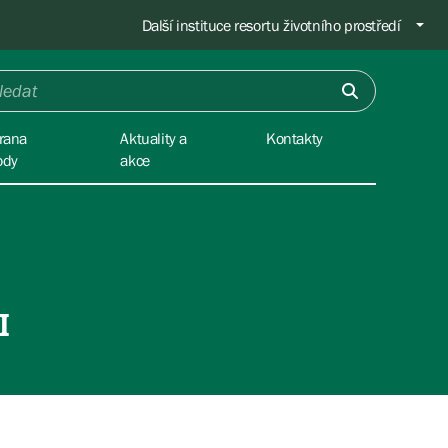
Další instituce resortu životního prostředí
rana
Aktuality a
Kontakty
ody
akce
I