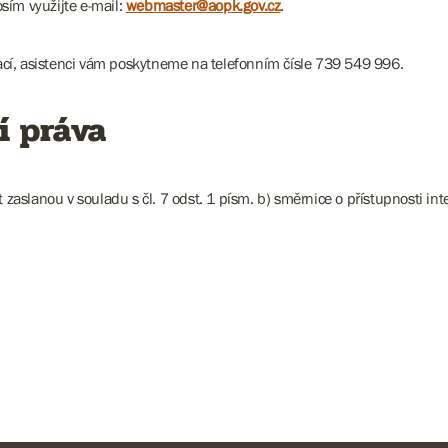
sím využijte e-mail:
webmaster@aopk.gov.cz
.
cí, asistenci vám poskytneme na telefonním čísle 739 549 996.
í práva
slanou v souladu s čl. 7 odst. 1 písm. b) směrnice o přístupnosti inte