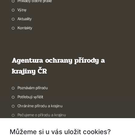
Příklady dobré praxe
Výzvy
Aktuality
Kontakty
Agentura ochrany přírody a
krajiny ČR
Poznávám přírodu
Potřebuji vyřídit
Chráníme přírodu a krajinu
Pečujeme o přírodu a krajinu
Dokumentujeme přírodu
Můžeme si u vás uložit cookies?
O nás