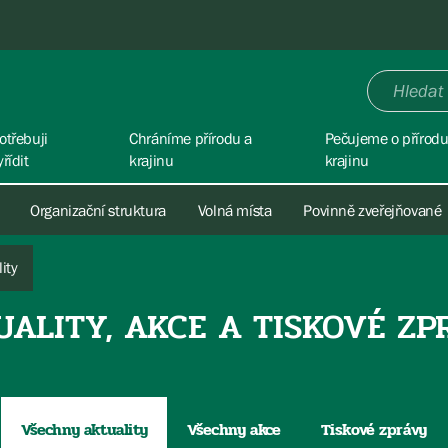
otřebuji
Chráníme přírodu a
Pečujeme o přírodu
yřídit
krajinu
krajinu
Organizační struktura
Volná místa
Povinně zveřejňované
ity
UALITY, AKCE A TISKOVÉ ZP
Všechny aktuality
Všechny akce
Tiskové zprávy