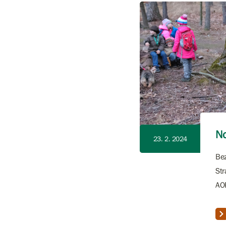
No
23. 2. 2024
Bez
Str
AO