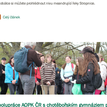
obálce si můžete prohlédnout nivu meandrující řeky Stropnice.
Celý článek
polupráce AOPK ČR s chotěbořským gymnáziem 