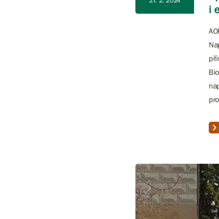
27. 2. 2024
i 
AOP
Nap
pří
Bio
nap
pro