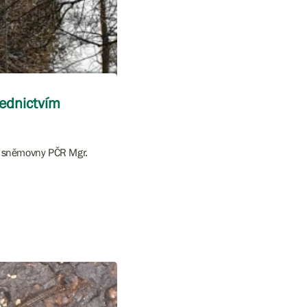
řednictvím
é sněmovny PČR Mgr.