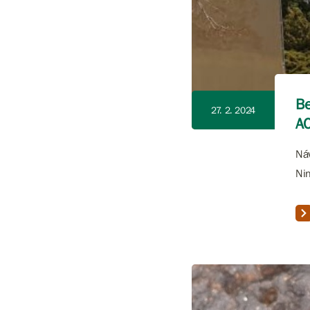
Be
27. 2. 2024
A
Náv
Nin