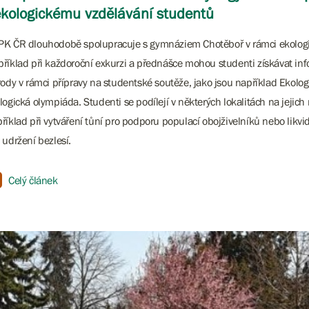
ekologickému vzdělávání studentů
K ČR dlouhodobě spolupracuje s gymnáziem Chotěboř v rámci ekologic
říklad při každoroční exkurzi a přednášce mohou studenti získávat in
rody v rámci přípravy na studentské soutěže, jako jsou například Ekol
logická olympiáda. Studenti se podílejí v některých lokalitách na jeji
říklad při vytváření tůní pro podporu populací obojživelníků nebo likvi
 udržení bezlesí.
Celý článek