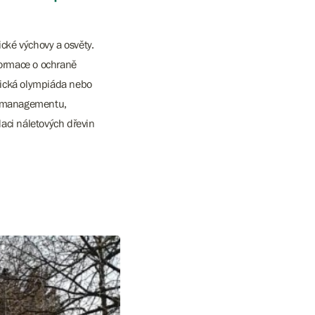
ké výchovy a osvěty.
formace o ochraně
ogická olympiáda nebo
ch managementu,
daci náletových dřevin