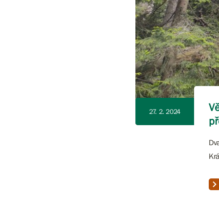
Vě
27. 2. 2024
př
Dva
Krá