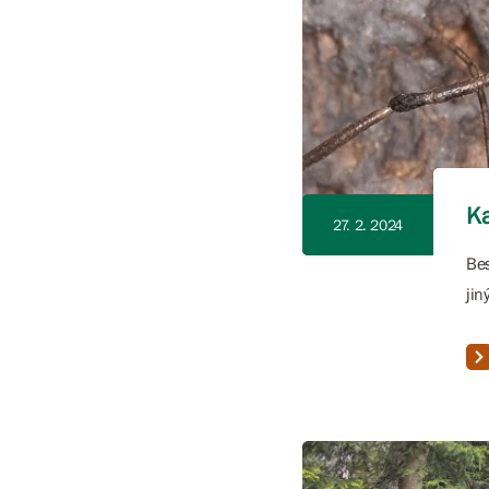
Ka
27. 2. 2024
Bes
jin