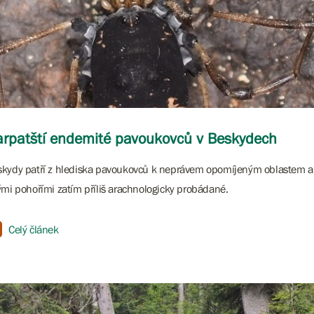
rpatští endemité pavoukovců v Beskydech
kydy patří z hlediska pavoukovců k neprávem opomíjeným oblastem a 
ými pohořími zatím příliš arachnologicky probádané.
Celý článek