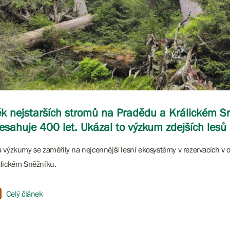
k nejstarších stromů na Pradědu a Králickém S
esahuje 400 let. Ukázal to výzkum zdejších lesů
 výzkumy se zaměřily na nejcennější lesní ekosystémy v rezervacích v 
lickém Sněžníku.
Celý článek