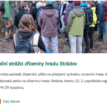
ční strážci zříceniny hradu Strádov
mála padesát účastníků přišlo na předjarní vycházku za sovími hlasy d
ádovské peklo na zříceninu hradu Strádov, kterou 15. 2. uspořádalo reg
PK ČR Vysočina.
Celý článek