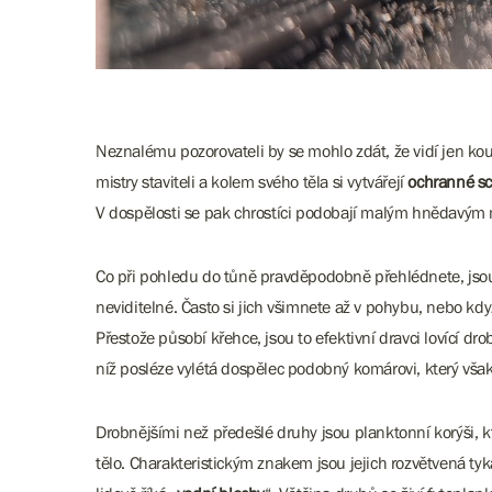
Neznalému pozorovateli by se mohlo zdát, že vidí jen ko
mistry staviteli a kolem svého těla si vytvářejí
ochranné s
V dospělosti se pak chrostíci podobají malým hnědavým
Co při pohledu do tůně pravděpodobně přehlédnete, jso
neviditelné. Často si jich všimnete až v pohybu, nebo kdy
Přestože působí křehce, jsou to efektivní dravci lovící d
níž posléze vylétá dospělec podobný komárovi, který však
Drobnějšími než předešlé druhy jsou planktonní korýši, k
tělo. Charakteristickým znakem jsou jejich rozvětvená ty