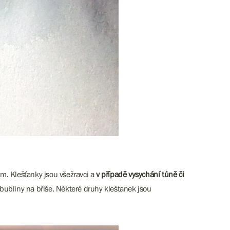
cm. Klešťanky jsou všežravci a
v případě vysychání tůně či
bubliny na břiše. Některé druhy kleštanek jsou