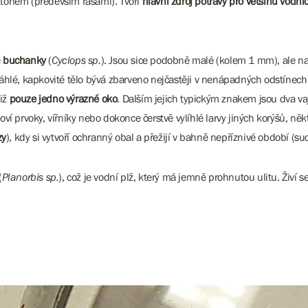
nktonem (především řasami). Tvoří
hlavní zdroj potravy pro většinu vodní
é
buchanky
(
Cyclops sp.
). Jsou sice podobně malé (kolem 1 mm), ale na r
rotáhlé, kapkovité tělo bývá zbarveno nejčastěji v nenápadných odstínech
tiž
pouze jedno výrazné oko
. Dalším jejich typickým znakem jsou dva vaj
Loví prvoky, vířníky nebo dokonce čerstvě vylíhlé larvy jiných korýšů, ně
zy
), kdy si vytvoří ochranný obal a přežijí v bahně nepříznivé období (
(
Planorbis sp.
), což je vodní plž, který má jemně prohnutou ulitu. Živí se 