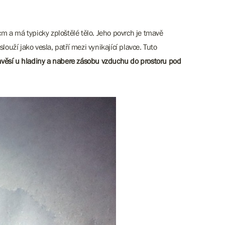
 cm a má typicky zploštělé tělo. Jeho povrch je tmavě
uží jako vesla, patří mezi vynikající plavce. Tuto
věsí u hladiny a nabere zásobu vzduchu do prostoru pod