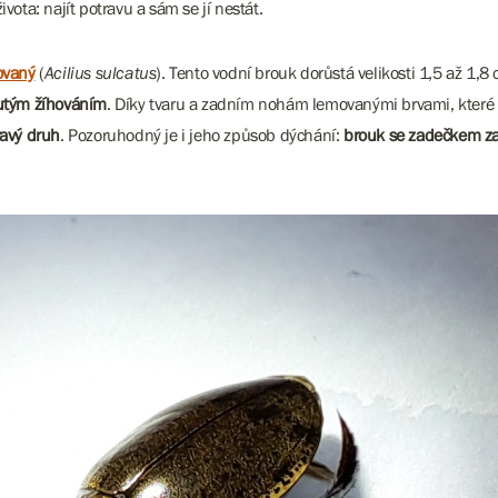
vota: najít potravu a sám se jí nestát.
ovaný
(
Acilius sulcatus
). Tento vodní brouk dorůstá velikosti 1,5 až 1,8
utým žíhováním
. Díky tvaru a zadním nohám lemovanými brvami, které slo
avý druh
. Pozoruhodný je i jeho způsob dýchání:
brouk se zadečkem za