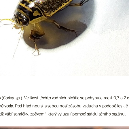
k
(
Corixa sp.
). Velikost těchto vodních ploštic se pohybuje mezi 0,7 a 2 
ké vody
. Pod hladinou si s sebou nosí zásobu vzduchu v podobě lesklé 
tiž vábí samičky‚ zpěvem‘, který vyluzují pomocí stridulačního orgánu.