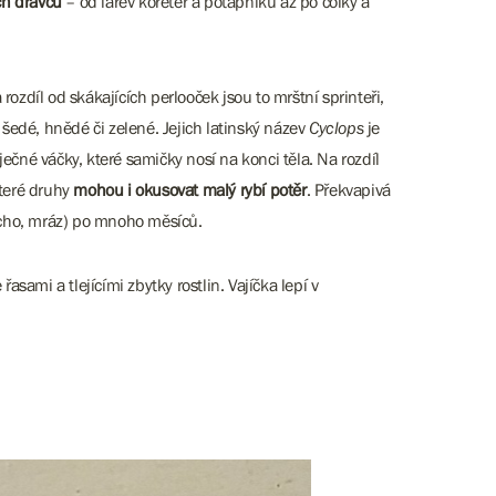
ch dravců
– od larev koreter a potápníků až po čolky a
ozdíl od skákajících perlooček jsou to mrštní sprinteři,
 šedé, hnědé či zelené. Jejich latinský název
Cyclops
je
ečné váčky, které samičky nosí na konci těla. Na rozdíl
které druhy
mohou i okusovat malý rybí potěr
. Překvapivá
sucho, mráz) po mnoho měsíců.
řasami a tlejícími zbytky rostlin. Vajíčka lepí v