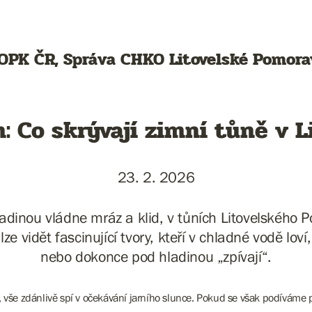
OPK ČR, Správa CHKO Litovelské Pomora
m: Co skrývají zimní tůně v 
23. 2. 2026
dinou vládne mráz a klid, v tůních Litovelského P
ze vidět fascinující tvory, kteří v chladné vodě loví, 
nebo dokonce pod hladinou „zpívají“.
vše zdánlivě spí v očekávání jarního slunce. Pokud se však podíváme pod