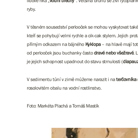
lidově říká „
vodní blechy
“. Většina druhů se živí fytopla
ryby.
V těsném sousedství perlooček se mohou vyskytovat tak
kteří se pohybují velmi rychle a cik-cak stylem. Jejich p
přímým odkazem na bájného
Kyklopa
– na hlavě mají to
od perlooček jsou buchanky často
dravé nebo všežravé
. 
je jejich schopnost upadnout do stavu strnulosti (
diapau
V sedimentu tůní v zimě můžeme narazit i na
terčovníka
rosolovitém obalu na vodní rostlinstvo.
Foto: Markéta Plachá a Tomáš Mastík