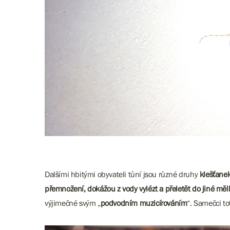
Dalšími hbitými obyvateli tůní jsou různé druhy
klešťane
přemnožení, dokážou z vody vylézt a přeletět do jiné měl
výjimečné svým „
podvodním muzicírováním
“. Samečci to