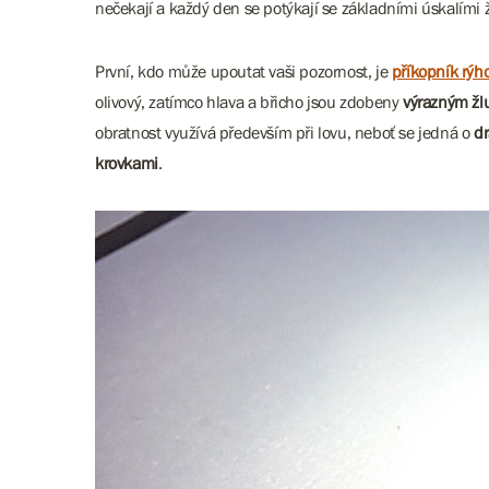
nečekají a každý den se potýkají se základními úskalími ži
První, kdo může upoutat vaši pozornost, je
příkopník rýh
olivový, zatímco hlava a břicho jsou zdobeny
výrazným žl
obratnost využívá především při lovu, neboť se jedná o
dr
krovkami
.