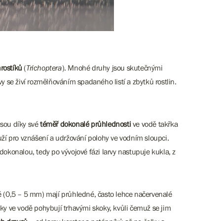
hrostíků
(
Trichoptera
). Mnohé druhy jsou skutečnými
rvy se živí rozmělňováním spadaného listí a zbytků rostlin.
 jsou díky své
téměř dokonalé průhlednosti
ve vodě takřka
ouží pro vznášení a udržování polohy ve vodním sloupci.
dokonalou, tedy po vývojové fázi larvy nastupuje kukla, z
vé (0,5 – 5 mm) mají průhledné, často lehce načervenalé
čky ve vodě pohybují trhavými skoky, kvůli čemuž se jim