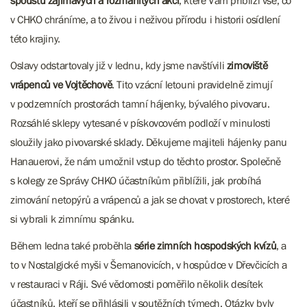
spoustu zajímavých a rozmanitých akcí
, které Vám přiblíží vše, co
v CHKO chráníme, a to živou i neživou přírodu i historii osídlení
této krajiny.
Oslavy odstartovaly již v lednu, kdy jsme navštívili
zimoviště
vrápenců ve Vojtěchově
. Tito vzácní letouni pravidelně zimují
v podzemních prostorách tamní hájenky, bývalého pivovaru.
Rozsáhlé sklepy vytesané v pískovcovém podloží v minulosti
sloužily jako pivovarské sklady. Děkujeme majiteli hájenky panu
Hanauerovi, že nám umožnil vstup do těchto prostor. Společně
s kolegy ze Správy CHKO účastníkům přiblížili, jak probíhá
zimování netopýrů a vrápenců a jak se chovat v prostorech, které
si vybrali k zimnímu spánku.
Během ledna také proběhla
série zimních hospodských kvízů
, a
to v Nostalgické myši v Šemanovicích, v hospůdce v Dřevčicích a
v restauraci v Ráji. Své vědomosti poměřilo několik desítek
účastníků, kteří se přihlásili v soutěžních týmech. Otázky byly