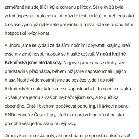
zaměřené na zdejší CHKO a ochranu přírody. Série kvízů byla
velmi úspěšná, proto se na ni můžete těšit i v létě. V přehledu akcí
k oslavě výročí již naleznete pozvánku a místa, kde se budou letní
hospodské kvízy konat.
V únoru jsme se vydali za dalšími nočními obyvateli krajiny, kteří
ovšem v zimě nespí, naopak se hlasitě ozývají.
V noční krajině
Kokořínska jsme hledali sovy.
Nejprve jsme si naše druhy sov
představili v přednášce, během níž jsme naposlouchali i jejich
hlasy. Nabití vědomostmi jsme se posléze vydali do roklí
Kokořínského dolu, kde jsme se zaposlouchali do nočních zvuků.
Slyšeli jsme jednu z našich nejběžnějších sov, a to puštíka
obecného. Chtěli bychom poděkovat panu Ing. Hlávkovi a panu
RNDr. Honců z České Lípy, kteří nám pro velkou účast na akci
pomohli vést jednu skupinu výpravy.
Zimní akce tímto skončily, ale před námi je spousta dalších akcí!