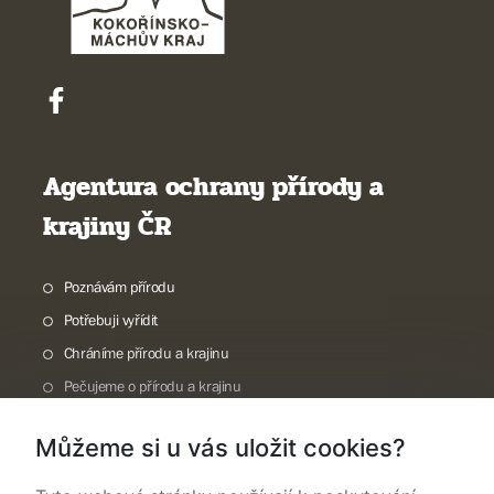
Agentura ochrany přírody a
krajiny ČR
Poznávám přírodu
Potřebuji vyřídit
Chráníme přírodu a krajinu
Pečujeme o přírodu a krajinu
Dokumentujeme přírodu
Můžeme si u vás uložit cookies?
O nás