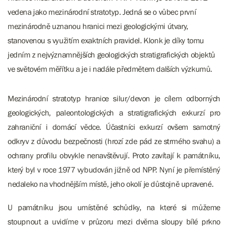
vedena jako mezinárodní stratotyp. Jedná se o vůbec první
mezinárodně uznanou hranici mezi geologickými útvary,
stanovenou s využitím exaktních pravidel. Klonk je díky tomu
jedním z nejvýznamnějších geologických stratigrafických objektů
ve světovém měřítku a je i nadále předmětem dalších výzkumů.
Mezinárodní stratotyp hranice silur/devon je cílem odborných
geologických, paleontologických a stratigrafických exkurzí pro
zahraniční i domácí vědce. Účastníci exkurzí ovšem samotný
odkryv z důvodu bezpečnosti (hrozí zde pád ze strmého svahu) a
ochrany profilu obvykle nenavštěvují. Proto zavítají k památníku,
který byl v roce 1977 vybudován jižně od NPP. Nyní je přemístěný
nedaleko na vhodnějším místě, jeho okolí je důstojně upravené.
U památníku jsou umístěné schůdky, na které si můžeme
stoupnout a uvidíme v průzoru mezi dvěma sloupy bílé prkno