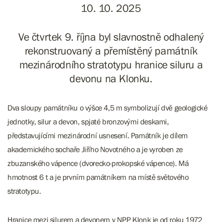
10. 10. 2025
Ve čtvrtek 9. října byl slavnostně odhalený
rekonstruovaný a přemístěný památník
mezinárodního stratotypu hranice siluru a
devonu na Klonku.
Dva sloupy památníku o výšce 4,5 m symbolizují dvě geologické
jednotky, silur a devon, spjaté bronzovými deskami,
představujícími mezinárodní usnesení. Památník je dílem
akademického sochaře Jiřího Novotného a je vyroben ze
zbuzanského vápence (dvorecko-prokopské vápence). Má
hmotnost 6 t a je prvním památníkem na místě světového
stratotypu.
Hranice mezi silurem a devonem v NPP Klonk je od roku 1972