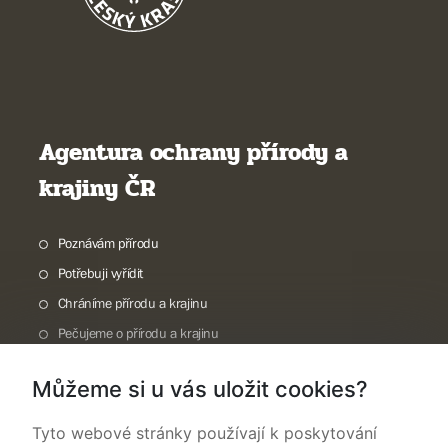
Agentura ochrany přírody a
krajiny ČR
Poznávám přírodu
Potřebuji vyřídit
Chráníme přírodu a krajinu
Pečujeme o přírodu a krajinu
Dokumentujeme přírodu
Můžeme si u vás uložit cookies?
O nás
Tyto webové stránky používají k poskytování