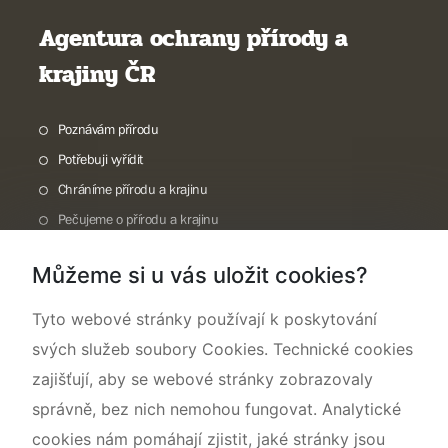
Agentura ochrany přírody a
krajiny ČR
Poznávám přírodu
Potřebuji vyřídit
Chráníme přírodu a krajinu
Pečujeme o přírodu a krajinu
Dokumentujeme přírodu
Můžeme si u vás uložit cookies?
O nás
Tyto webové stránky používají k poskytování
svých služeb soubory Cookies. Technické cookies
zajišťují, aby se webové stránky zobrazovaly
správně, bez nich nemohou fungovat. Analytické
cookies nám pomáhají zjistit, jaké stránky jsou