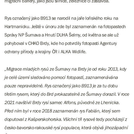
migrační bariéry, jako jsou silnice, železnice či zástavba.
Rys označený jako B913 se narodil na jaře loňského roku na
Hartmanicku. Ještě v únoru zde byl zaznamenán na fotopastech
Správy NP Šumava a Hnutí DUHA Šelmy, od května se ale už
pohyboval v CHKO Brdy, kde ho potvrdily fotopasti Agentury
ochrany přírody a krajiny ČR i ALKA Widlife.
„Migrace mladých rysů ze Šumavy na Brdy je od roku 2013, kdy
je celé území sledováno pomocí fotopastí, zaznamenávána
pouze nepravidelně. Rys označený jako B913 je za tu dobu
třetím rysem, který do Brd prokazatelně ze Šumavy dorazil. V roce
2021 navštívil Brdy rysí samec Alfons, původně ze Lhenicka.
Před ním byl v roce 2018 zaznamenán rys Fabián, který sem
doputoval z Kašperskohorska. Všichni tři rysové tedy pocházejí z
česko-bavorsko-rakouské rysí populace, která obývá jihozápadní