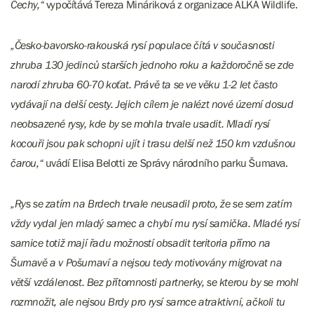
Čechy,“
vypočítává Tereza Mináriková z organizace ALKA Wildlife.
„Česko-bavorsko-rakouská rysí populace čítá v současnosti
zhruba 130 jedinců starších jednoho roku a každoročně se zde
narodí zhruba 60-70 koťat. Právě ta se ve věku 1-2 let často
vydávají na delší cesty. Jejich cílem je nalézt nové území dosud
neobsazené rysy, kde by se mohla trvale usadit. Mladí rysí
kocouři jsou pak schopni ujít i trasu delší než 150 km vzdušnou
čarou,“
uvádí Elisa Belotti ze Správy národního parku Šumava.
„Rys se zatím na Brdech trvale neusadil proto, že se sem zatím
vždy vydal jen mladý samec a chybí mu rysí samička. Mladé rysí
samice totiž mají řadu možností obsadit teritoria přímo na
Šumavě a v Pošumaví a nejsou tedy motivovány migrovat na
větší vzdálenost. Bez přítomnosti partnerky, se kterou by se mohl
rozmnožit, ale nejsou Brdy pro rysí samce atraktivní, ačkoli tu