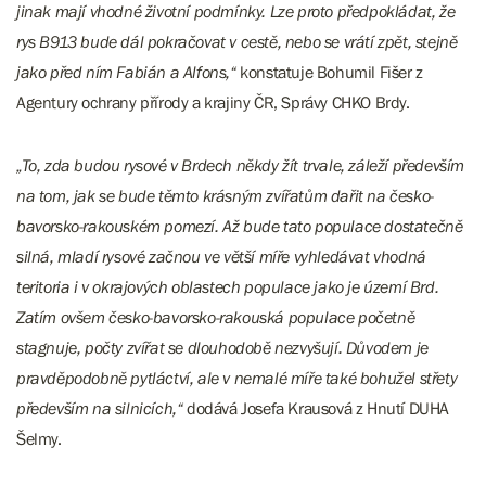
jinak mají vhodné životní podmínky. Lze proto předpokládat, že
rys B913 bude dál pokračovat v cestě, nebo se vrátí zpět, stejně
jako před ním Fabián a Alfons,“
konstatuje Bohumil Fišer z
Agentury ochrany přírody a krajiny ČR, Správy CHKO Brdy.
„To, zda budou rysové v Brdech někdy žít trvale, záleží především
na tom, jak se bude těmto krásným zvířatům dařit na česko-
bavorsko-rakouském pomezí. Až bude tato populace dostatečně
silná, mladí rysové začnou ve větší míře vyhledávat vhodná
teritoria i v okrajových oblastech populace jako je území Brd.
Zatím ovšem česko-bavorsko-rakouská populace početně
stagnuje, počty zvířat se dlouhodobě nezvyšují. Důvodem je
pravděpodobně pytláctví, ale v nemalé míře také bohužel střety
především na silnicích,“
dodává Josefa Krausová z Hnutí DUHA
Šelmy.