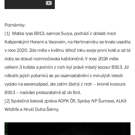
Poznámky:
[1] Matka rysa B913, samice Surya, pochází z oblasti mezi
Kašperskými Horami a Vacovem, na Hartmanicku se trvale usadila
v roce 2020. Zde měla v květnu téhož roku svoje první kotě a od té
doby se dosud rozmnožovala každoročně. V roce 2024 měla
celkem 3 koťata a jedním z nich byl právě mladý kocour B913. Již
několik jejích potomků se po osamostatnění v minulých letech
vydalo na severozápad, ale zatím žádný z nich – kromě kocoura
B913 – nedošel prokazatelně až do Brd.
[2] Společná tisková zpráva AOPK ČR, Správy NP Šumava, ALKA
Wildlife a Hnutí Duha Šelmy.