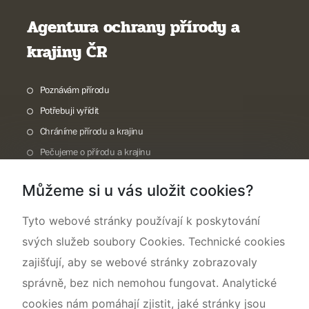
Agentura ochrany přírody a
krajiny ČR
Poznávám přírodu
Potřebuji vyřídit
Chráníme přírodu a krajinu
Pečujeme o přírodu a krajinu
Dokumentujeme přírodu
Můžeme si u vás uložit cookies?
O nás
Tyto webové stránky používají k poskytování
svých služeb soubory Cookies. Technické cookies
zajišťují, aby se webové stránky zobrazovaly
správně, bez nich nemohou fungovat. Analytické
cookies nám pomáhají zjistit, jaké stránky jsou