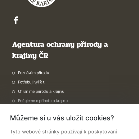
Agentura ochrany přírody a
krajiny ČR
Poznávám přírodu
Potřebuji vyřídit
Chráníme přírodu a krajinu
Pečujeme o přírodu a krajinu
Dokumentujeme přírodu
Můžeme si u vás uložit cookies?
O nás
Tyto webové stránky používají k poskytování