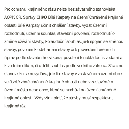
Pro ochranu krajinného rázu nelze bez závazného stanoviska
AOPK ČR, Správy CHKO Bílé Karpaty na území Chráněné krajinné
oblasti Bílé Karpaty učinit ohlášení stavby, vydat územní
rozhodnutí, územní souhlas, stavební povolení, rozhodnutí o
změně užívání stavby, kolaudační souhlas, je-li spojen se změnou
stavby, povolení k odstranění stavby či k provedení terénních
úprav podle stavebního zákona, povolení k nakládání s vodami a
k vodním dílům, či udělit souhlas podle vodního zákona. Závazné
stanovisko se nevydává, jde-li o stavby v zastavěném území obce
ve čtvrté zóně chráněné krajinné oblasti nebo v zastavěném
území města nebo obce, které se nachází na území chráněné
krajinné oblasti. Vždy však platí, že stavby musí respektovat
krajinný ráz.