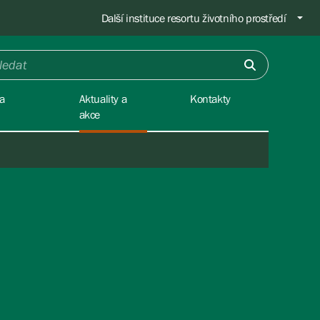
Další instituce resortu životního prostředí
a
Aktuality a
Kontakty
akce