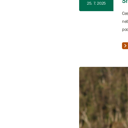
Sn
25. 7. 2025
Ces
neb
pod