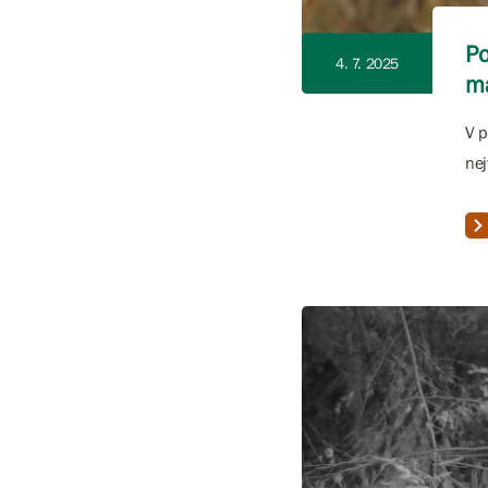
Po
4. 7. 2025
ma
V p
nej