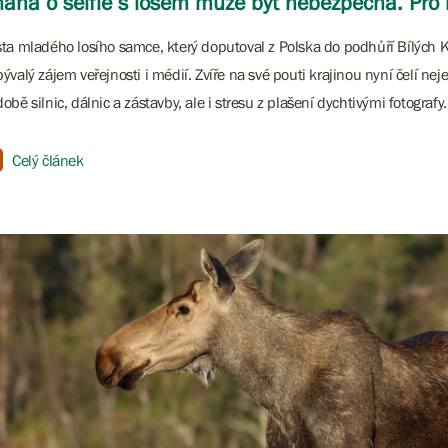
aha o selfie s losem může být nebezpečná. Pro l
ta mladého losího samce, který doputoval z Polska do podhůří Bílých 
ývalý zájem veřejnosti i médií. Zvíře na své pouti krajinou nyní čelí ne
obě silnic, dálnic a zástavby, ale i stresu z plašení dychtivými fotografy.
Celý článek