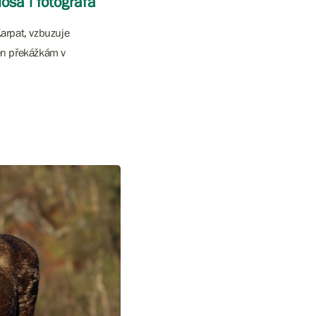
osa i fotografa
Karpat, vzbuzuje
jen překážkám v