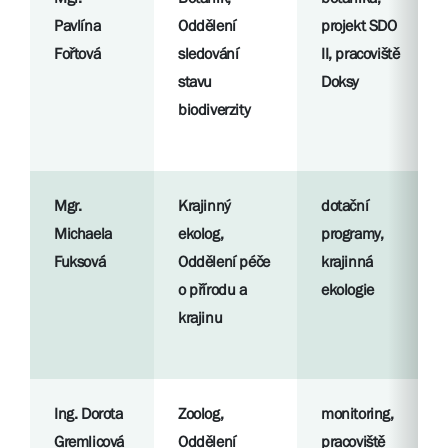
Pavlína
Oddělení
projekt SDO
Fořtová
sledování
II, pracoviště
stavu
Doksy
biodiverzity
Mgr.
Krajinný
dotační
Michaela
ekolog,
programy,
Fuksová
Oddělení péče
krajinná
o přírodu a
ekologie
krajinu
Ing. Dorota
Zoolog,
monitoring,
Gremlicová
Oddělení
pracoviště