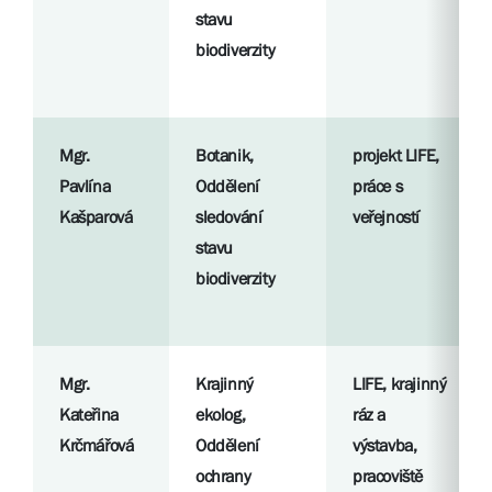
stavu
biodiverzity
Mgr.
Botanik,
projekt LIFE,
Pavlína
Oddělení
práce s
Kašparová
sledování
veřejností
stavu
biodiverzity
Mgr.
Krajinný
LIFE, krajinný
Kateřina
ekolog,
ráz a
Krčmářová
Oddělení
výstavba,
ochrany
pracoviště