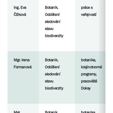
Ing. Eva
Botanik,
práce s
Čížková
Oddělení
veřejností
sledování
stavu
biodiverzity
Mgr. Irena
Botanik,
botanika,
Formanová
Oddělení
krajinotvorné
sledování
programy,
stavu
pracoviště
biodiverzity
Doksy
Mgr.
Botanik,
botanika,