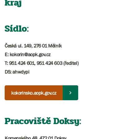
kraj
Sídlo:
Česká ul. 149, 276 01 Mělník
E: kokorin@aopk.gov.cz
T: 951 424 601, 951 424 603 (ředitel)
DS: ahwdypi
kokorinsko.aopk.gov.cz
Pracoviště Doksy:
Komenského 48, 472 01 Doksy