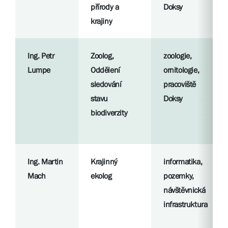
přírody a
Doksy
krajiny
Ing. Petr
Zoolog,
zoologie,
Lumpe
Oddělení
ornitologie,
sledování
pracoviště
stavu
Doksy
biodiverzity
Ing. Martin
Krajinný
informatika,
Mach
ekolog
pozemky,
návštěvnická
infrastruktura