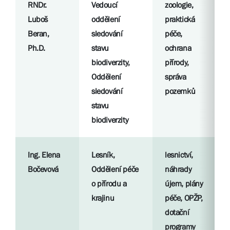
RNDr.
Vedoucí
zoologie,
Luboš
oddělení
praktická
Beran,
sledování
péče,
Ph.D.
stavu
ochrana
biodiverzity,
přírody,
Oddělení
správa
sledování
pozemků
stavu
biodiverzity
Ing. Elena
Lesník,
lesnictví,
Bočevová
Oddělení péče
náhrady
o přírodu a
újem, plány
krajinu
péče, OPŽP,
dotační
programy