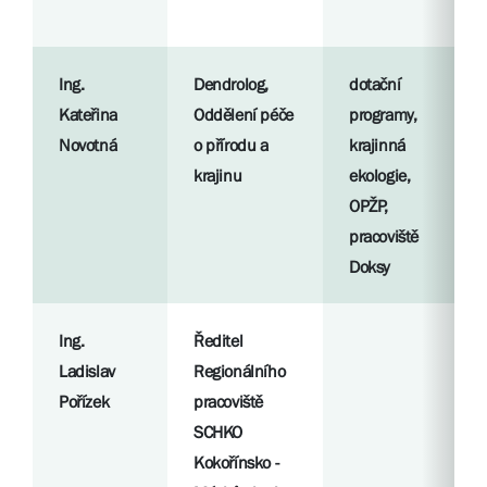
Ing.
Dendrolog,
dotační
Kateřina
Oddělení péče
programy,
Novotná
o přírodu a
krajinná
krajinu
ekologie,
OPŽP,
pracoviště
Doksy
Ing.
Ředitel
Ladislav
Regionálního
Pořízek
pracoviště
SCHKO
Kokořínsko -