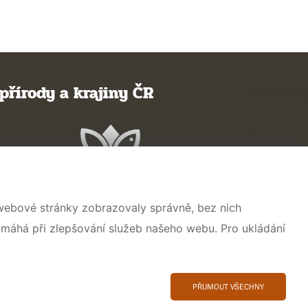
přírody a krajiny ČR
 webové stránky zobrazovaly správně, bez nich
omáhá při zlepšování služeb našeho webu. Pro ukládání
PŘIJMOUT VŠECHNY