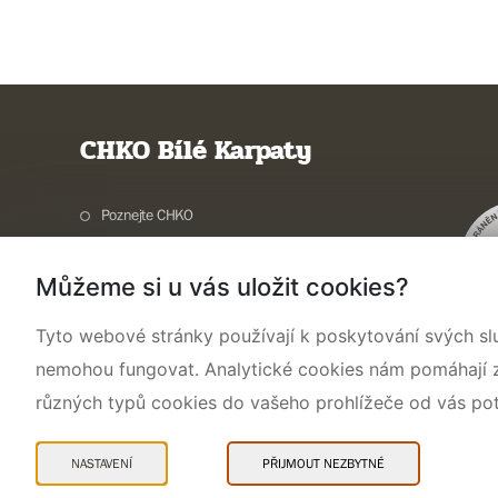
CHKO Bílé Karpaty
Poznejte CHKO
Charakteristika oblasti
Můžeme si u vás uložit cookies?
Ochrana přírody
Potřebuji vyřídit
Tyto webové stránky používají k poskytování svých sl
Aktuality a akce
nemohou fungovat. Analytické cookies nám pomáhají zji
Kontakty
různých typů cookies do vašeho prohlížeče od vás po
NASTAVENÍ
PŘIJMOUT NEZBYTNÉ
Mapa webu
Prohlášení o přístupnosti
Cookies
Snadné čtení