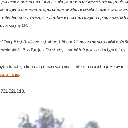
ící zvíře s velkou hmotností, zcela jistě není dobré se k němu přibližo
mace o jeho pozorování, upozorňujeme ale, že jakékoli rušení či proná
votě. Jedná o volně žijící zvíře, které prochází krajinou plnou nástrah 
dy a krajiny ČR.
dní Evropě byl člověkem vyhuben, během 20. století se sem začal opět ší
aximálně 15 zvířat, je klíčové, aby ji průběžně posilovali migrující losi
bu tohoto jedince za pomoci veřejnosti. Informace o jeho pozorování l
é aplikaci
.
u 731 521 913.