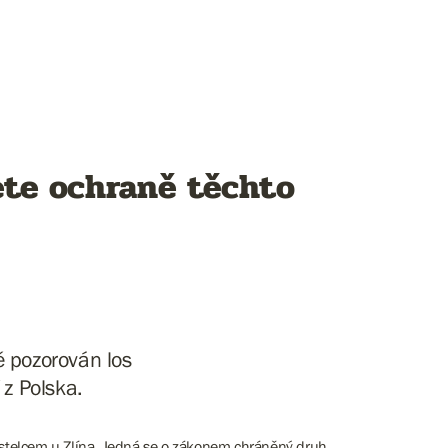
ete ochraně těchto
ě pozorován los
 z Polska.
ostelcem u Zlína. Jedná se o zákonem chráněný druh,