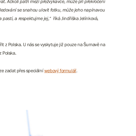
vat. Ačkoli patří mezi přežvýkavce, může při překročení
sledování se snahou ulovit fotku, může jeho napínavou
a pastí, a respektujme jej,“
říká Jindřiška Jelínková,
řit z Polska. U nás se vyskytuje již pouze na Šumavě na
 z Polska.
ze zadat přes speciální
webový formulář
.