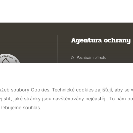
Agentura ochrany 
Poznávám přírodu
Potřebuji vyřídit
Chráníme přírodu a krajinu
Pečujeme o přírodu a krajinu
užeb soubory Cookies. Technické cookies zajišťují, aby se
Dokumentujeme přírodu
stit, jaké stránky jsou navštěvovány nejčastěji. To nám p
O nás
třebujeme souhlas.
© 2026 AOPK ČR