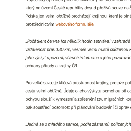
který na území České republiky dosud přežívá pouze na Š
Polska jen velmi obtížně procházejí krajinou, která je pl
prostřednictvím
webového formuláře
.
„Počátkem června los několik hodin setrvával v zahradě
vzdálenost přes 130 km, vesměs velmi hustě osídlenou k
jeho výskyt upozorní, včasné informace o jeho pozorová
ochrany přírody a krajiny ČR.
Pro velké savce je klíčová prostupnost krajiny, protože p
cestu velmi obtížně. Údaje o jeho výskytu pomohou při oc
pohybu slouží k vymezení a zpřesnění tzv. migračních kori
pak soustředí pozornost při plánování budování či oprav 
„Jedná se o mladého samce, podle záznamů pořízených v