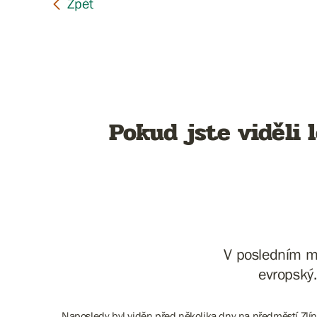
Pokud jste viděli
V posledním mě
evropský.
Naposledy byl viděn před několika dny na předměstí Zlín