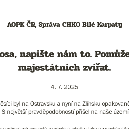
AOPK ČR, Správa CHKO Bílé Karpaty
 losa, napište nám to. Pomůž
majestátních zvířat.
4. 7. 2025
síci byl na Ostravsku a nyní na Zlínsku opakovan
 S největší pravděpodobností přišel na naše území
a u průmyslové zóny poté, co přeplaval rybník u Lukova a procházel K