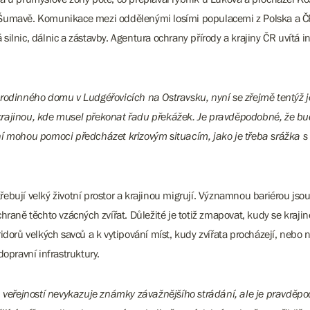
umavě. Komunikace mezi oddělenými losími populacemi z Polska a ČR je
ná silnic, dálnic a zástavby. Agentura ochrany přírody a krajiny ČR uvít
 rodinného domu v Ludgéřovicích na Ostravsku, nyní se zřejmě tentýž j
rajinou, kde musel překonat řadu překážek. Je pravděpodobné, že bud
ní mohou pomoci předcházet krizovým situacím, jako je třeba srážka s
otřebují velký životní prostor a krajinou migrují. Významnou bariérou js
hraně těchto vzácných zvířat. Důležité je totiž zmapovat, kudy se kraji
dorů velkých savců a k vytipování míst, kudy zvířata procházejí, nebo 
dopravní infrastruktury.
eřejností nevykazuje známky závažnějšího strádání, ale je pravděpod