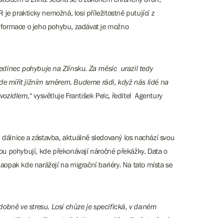
 prakticky nemožná, losi příležitostně putující z
á informace o jeho pohybu, zadávat je možno
edinec pohybuje na Zlínsku. Za měsíc urazil tedy
e mířit jižním směrem. Budeme rádi, když nás lidé na
 vozidlem,“
vysvětluje František Pelc, ředitel Agentury
ou dálnice a zástavba, aktuálně sledovaný los nachází svou
nou pohybují, kde překonávají náročné překážky. Data o
naopak kde narážejí na migrační bariéry. Na tato místa se
obně ve stresu. Losí chůze je specifická, v daném