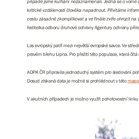
případě jsme kulhání nezaznamenali. Jedná se o volně žij
kritické vzdálenosti člověka napadnout. Přivítáme infor
cestu zásadně zkomplikovat a ve finále zvíře ohrozit na ži
ředitelka odboru druhové ochrany Agentury ochrany příro
Los evropský patří mezi největší evropské savce. Ve stře
pravém břehu Lipna. Pro přežití této populace, která čítá m
AOPK ČR připravila jednoduchý systém pro sledování pohy
Dosud získaná data je možné si prohlédnout v této
mapov
V akutních případech je možno využít pohotovostní link